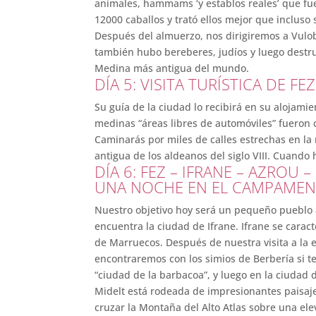
animales, hammams ‘y establos reales’ que fue
12000 caballos y trató ellos mejor que incluso
Después del almuerzo, nos dirigiremos a Vulobi
también hubo bereberes, judíos y luego destrui
Medina más antigua del mundo.
DÍA 5: VISITA TURÍSTICA DE FEZ
Su guía de la ciudad lo recibirá en su alojami
medinas “áreas libres de automóviles” fueron con
Caminarás por miles de calles estrechas en la m
antigua de los aldeanos del siglo VIII. Cuando
DÍA 6: FEZ – IFRANE – AZROU
UNA NOCHE EN EL CAMPAMEN
Nuestro objetivo hoy será un pequeño pueblo 
encuentra la ciudad de Ifrane. Ifrane se carac
de Marruecos. Después de nuestra visita a la
encontraremos con los simios de Berbería si t
“ciudad de la barbacoa”, y luego en la ciudad 
Midelt está rodeada de impresionantes paisaje
cruzar la Montaña del Alto Atlas sobre una el