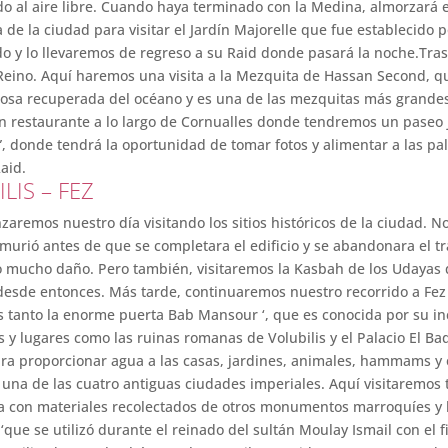
o al aire libre. Cuando haya terminado con la Medina, almorzará en
 de la ciudad para visitar el Jardín Majorelle que fue establecido 
do y lo llevaremos de regreso a su Raid donde pasará la noche.Tra
eino. Aquí haremos una visita a la Mezquita de Hassan Second, qu
osa recuperada del océano y es una de las mezquitas más grandes
 restaurante a lo largo de Cornualles donde tendremos un paseo j
s”, donde tendrá la oportunidad de tomar fotos y alimentar a las p
aid.
LIS – FEZ
remos nuestro día visitando los sitios históricos de la ciudad. No
 murió antes de que se completara el edificio y se abandonara el t
 mucho daño. Pero también, visitaremos la Kasbah de los Udayas 
o desde entonces. Más tarde, continuaremos nuestro recorrido a Fez
s tanto la enorme puerta Bab Mansour ‘, que es conocida por su in
 lugares como las ruinas romanas de Volubilis y el Palacio El Bad
ara proporcionar agua a las casas, jardines, animales, hammams y e
 una de las cuatro antiguas ciudades imperiales. Aquí visitaremos
da con materiales recolectados de otros monumentos marroquíes y 
‘que se utilizó durante el reinado del sultán Moulay Ismail con el f