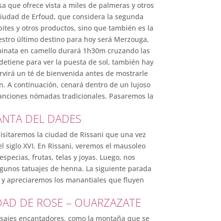
osa que ofrece vista a miles de palmeras y otros
a ciudad de Erfoud, que considera la segunda
bites y otros productos, sino que también es la
Nuestro último destino para hoy será Merzouga,
aminata en camello durará 1h30m cruzando las
etiene para ver la puesta de sol, también hay
rvirá un té de bienvenida antes de mostrarle
n. A continuación, cenará dentro de un lujoso
canciones nómadas tradicionales. Pasaremos la
ANTA DEL DADES
Visitaremos la ciudad de Rissani que una vez
l siglo XVI. En Rissani, veremos el mausoleo
pecias, frutas, telas y joyas. Luego, nos
gunos tatuajes de henna. La siguiente parada
 y apreciaremos los manantiales que fluyen
UDAD DE ROSE – OUARZAZATE
aisajes encantadores, como la montaña que se