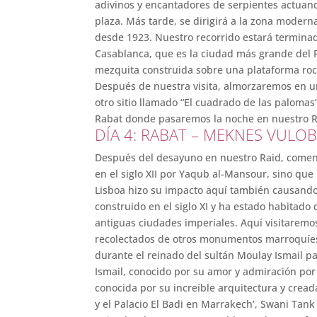
adivinos y encantadores de serpientes actuand
plaza. Más tarde, se dirigirá a la zona moderna
desde 1923. Nuestro recorrido estará termina
Casablanca, que es la ciudad más grande del R
mezquita construida sobre una plataforma roc
Después de nuestra visita, almorzaremos en un
otro sitio llamado “El cuadrado de las paloma
Rabat donde pasaremos la noche en nuestro R
DÍA 4: RABAT – MEKNES VULOBI
Después del desayuno en nuestro Raid, comenza
en el siglo XII por Yaqub al-Mansour, sino que
Lisboa hizo su impacto aquí también causando
construido en el siglo XI y ha estado habitad
antiguas ciudades imperiales. Aquí visitaremo
recolectados de otros monumentos marroquíes y
durante el reinado del sultán Moulay Ismail p
Ismail, conocido por su amor y admiración por
conocida por su increíble arquitectura y crea
y el Palacio El Badi en Marrakech’, Swani Tank 