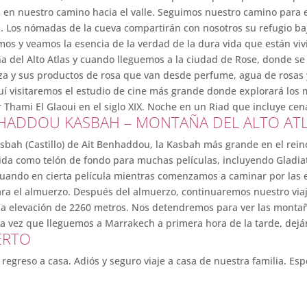
en nuestro camino hacia el valle. Seguimos nuestro camino para e
s. Los nómadas de la cueva compartirán con nosotros su refugio baj
mos y veamos la esencia de la verdad de la dura vida que están v
a del Alto Atlas y cuando lleguemos a la ciudad de Rose, donde se c
a y sus productos de rosa que van desde perfume, agua de rosas y 
uí visitaremos el estudio de cine más grande donde explorará los 
r Thami El Glaoui en el siglo XIX. Noche en un Riad que incluye ce
N HADDOU KASBAH – MONTAÑA DEL ALTO AT
asbah (Castillo) de Ait Benhaddou, la Kasbah más grande en el re
da como telón de fondo para muchas películas, incluyendo Gladiat
ando en cierta película mientras comenzamos a caminar por las e
ra el almuerzo. Después del almuerzo, continuaremos nuestro viaje
na elevación de 2260 metros. Nos detendremos para ver las montaña
na vez que lleguemos a Marrakech a primera hora de la tarde, deján
ERTO
regreso a casa. Adiós y seguro viaje a casa de nuestra familia. Es