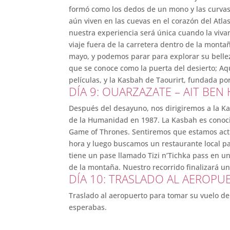
formó como los dedos de un mono y las curvas 
aún viven en las cuevas en el corazón del Atla
nuestra experiencia será única cuando la viva
viaje fuera de la carretera dentro de la montañ
mayo, y podemos parar para explorar su bellez
que se conoce como la puerta del desierto; Aq
películas, y la Kasbah de Taourirt, fundada po
DÍA 9: OUARZAZATE – AIT BE
Después del desayuno, nos dirigiremos a la K
de la Humanidad en 1987. La Kasbah es conoci
Game of Thrones. Sentiremos que estamos actu
hora y luego buscamos un restaurante local pa
tiene un pase llamado Tizi n’Tichka pass en u
de la montaña. Nuestro recorrido finalizará u
DÍA 10: TRASLADO AL AEROPU
Traslado al aeropuerto para tomar su vuelo de 
esperabas.