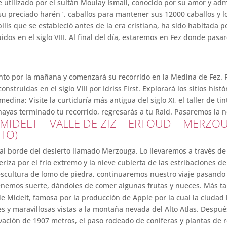
 utilizado por el sultán Moulay Ismail, conocido por su amor y ad
 su preciado harén ‘. caballos para mantener sus 12000 caballos y l
lis que se estableció antes de la era cristiana, ha sido habitada p
dos en el siglo VIII. Al final del día, estaremos en Fez donde pas
ento por la mañana y comenzará su recorrido en la Medina de Fez. F
struidas en el siglo VIII por Idriss First. Explorará los sitios hist
edina; Visite la curtiduría más antigua del siglo XI, el taller de ti
 hayas terminado tu recorrido, regresarás a tu Raid. Pasaremos la n
 – MIDELT – VALLE DE ZIZ – ERFOUD – MERZ
TO)
al borde del desierto llamado Merzouga. Lo llevaremos a través de
teriza por el frío extremo y la nieve cubierta de las estribaciones
 escultura de lomo de piedra, continuaremos nuestro viaje pasand
enemos suerte, dándoles de comer algunas frutas y nueces. Más tar
de Midelt, famosa por la producción de Apple por la cual la ciudad 
s y maravillosas vistas a la montaña nevada del Alto Atlas. Despué
evación de 1907 metros, el paso rodeado de coníferas y plantas de