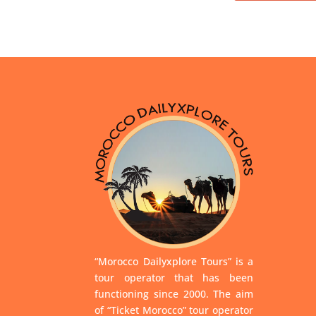
“Morocco Dailyxplore Tours” is a
tour operator that has been
functioning since 2000. The aim
of “Ticket Morocco” tour operator