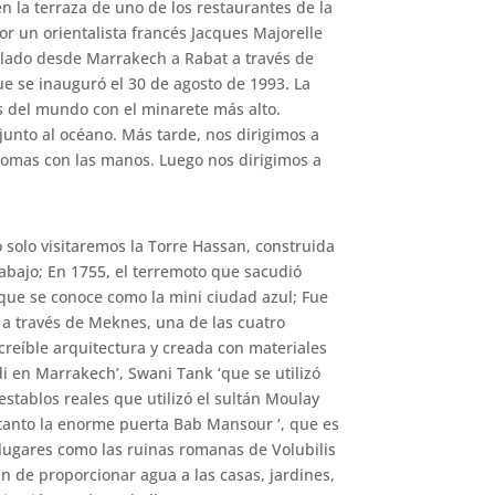
 la terraza de uno de los restaurantes de la
por un orientalista francés Jacques Majorelle
slado desde Marrakech a Rabat a través de
e se inauguró el 30 de agosto de 1993. La
 del mundo con el minarete más alto.
unto al océano. Más tarde, nos dirigimos a
alomas con las manos. Luego nos dirigimos a
 solo visitaremos la Torre Hassan, construida
rabajo; En 1755, el terremoto que sacudió
que se conoce como la mini ciudad azul; Fue
 a través de Meknes, una de las cuatro
creíble arquitectura y creada con materiales
i en Marrakech’, Swani Tank ‘que se utilizó
stablos reales que utilizó el sultán Moulay
 tanto la enorme puerta Bab Mansour ‘, que es
lugares como las ruinas romanas de Volubilis
in de proporcionar agua a las casas, jardines,