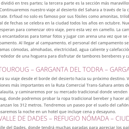
 dividió en tres partes; la tercera parte es la sección más maravill
. Continuaremos nuestro viaje al desierto del Sahara a través de l
zate. Erfoud no solo es famoso por sus fósiles como amonitas, trilo
tival de fechas se celebra en la ciudad todos los años en octubre. 
esperan para comenzar otro viaje, pero esta vez en camello. La c
 encantadoras para tomar fotos y jugar con arena una vez que se d
mpamento. Al llegar al campamento, el personal del campamento se
amas cómodas, almohadas, electricidad, agua caliente y calefacció
 alrededor de una hoguera para disfrutar de tambores bereberes y 
– TOUROUG – GARGANTA DEL TODRA – GARG
rá su viaje desde el borde del desierto hacia su próximo destino. 
ciones más importantes en la Ruta Comercial Trans-Sahara antes de
a alauita, y caminaremos por su mercado tradicional donde venden es
oug, donde podremos probar la ropa tradicional bereber y hacer al
lcanzan los 312 metros. Tendremos un paseo por el suelo del cañón
pasaremos la noche en un hotel que incluye cena y desayuno.
 VALLE DE DADES – REFUGIO NÓMADA – CI
alle del Dades, donde tendrá muchas paradas para apreciar los p