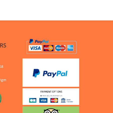
RS
68
s@gm