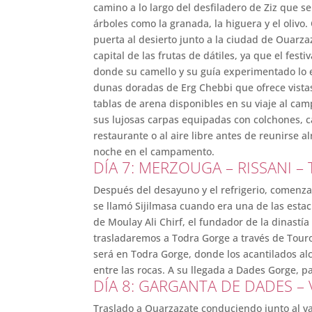
camino a lo largo del desfiladero de Ziz que se
árboles como la granada, la higuera y el olivo
puerta al desierto junto a la ciudad de Ouarza
capital de las frutas de dátiles, ya que el fes
donde su camello y su guía experimentado lo 
dunas doradas de Erg Chebbi que ofrece vistas
tablas de arena disponibles en su viaje al ca
sus lujosas carpas equipadas con colchones, c
restaurante o al aire libre antes de reunirse
noche en el campamento.
DÍA 7: MERZOUGA – RISSANI 
Después del desayuno y el refrigerio, comenza
se llamó Sijilmasa cuando era una de las esta
de Moulay Ali Chirf, el fundador de la dinastí
trasladaremos a Todra Gorge a través de Tour
será en Todra Gorge, donde los acantilados a
entre las rocas. A su llegada a Dades Gorge, 
DÍA 8: GARGANTA DE DADES –
Traslado a Ouarzazate conduciendo junto al v