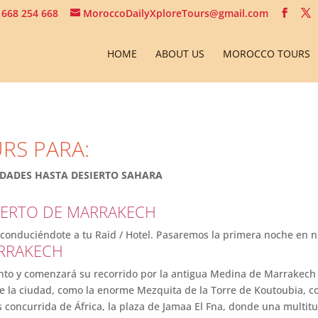
 668 254 668
MoroccoDailyXploreTours@gmail.com
HOME
ABOUT US
MOROCCO TOURS
URS PARA:
UDADES HASTA DESIERTO SAHARA
PUERTO DE MARRAKECH
conduciéndote a tu Raid / Hotel. Pasaremos la primera noche en n
ARRAKECH
ento y comenzará su recorrido por la antigua Medina de Marrakech 
 la ciudad, como la enorme Mezquita de la Torre de Koutoubia, const
s concurrida de África, la plaza de Jamaa El Fna, donde una multi