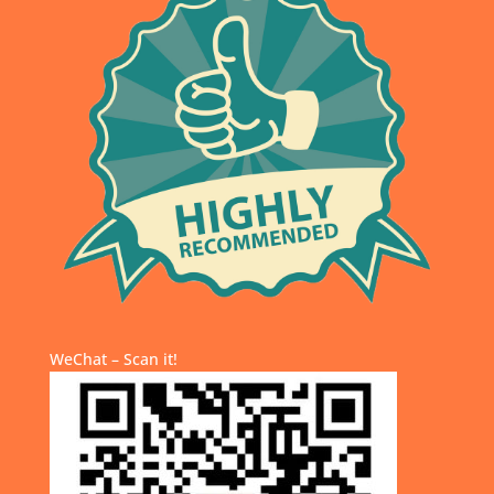
WeChat – Scan it!