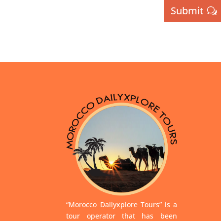
Submit
“Morocco Dailyxplore Tours” is a
tour operator that has been