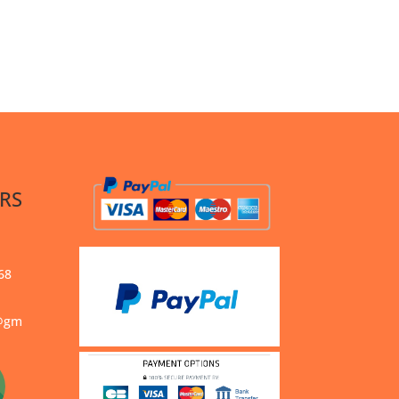
RS
68
s@gm