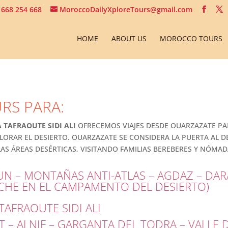
 668 254 668
MoroccoDailyXploreTours@gmail.com
HOME
ABOUT US
MOROCCO TOURS
URS PARA:
 TAFRAOUTE SIDI ALI
OFRECEMOS VIAJES DESDE OUARZAZATE PA
ORAR EL DESIERTO. OUARZAZATE SE CONSIDERA LA PUERTA AL D
AS ÁREAS DESÉRTICAS, VISITANDO FAMILIAS BEREBERES Y NÓMAD
N – MONTAÑAS ANTI-ATLAS – AGDAZ – DAR
CHE EN EL CAMPAMENTO DEL DESIERTO)
AFRAOUTE SIDI ALI
 – ALNIF – GARGANTA DEL TODRA – VALLE 