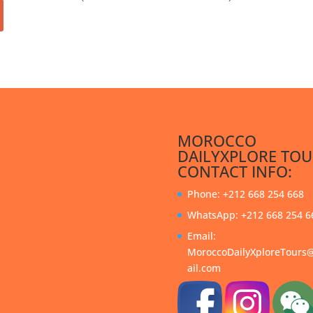
MOROCCO
DAILYXPLORE TOU
CONTACT INFO:
Phone: +212 668 254 668
WhatsApp: +212 668 254 6
Email:
MoroccoDailyXploreTour
ail.com