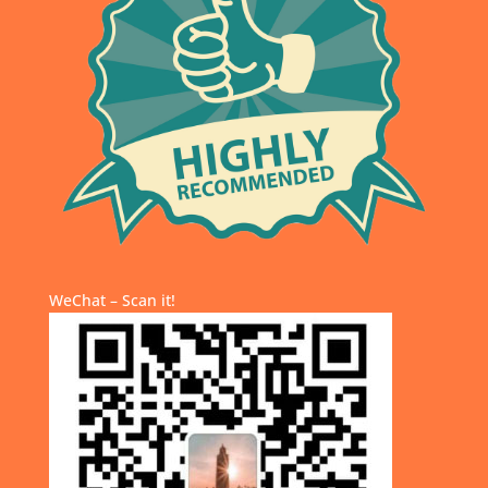
WeChat – Scan it!