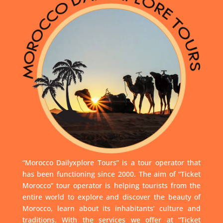
“Morocco Dailyxplore Tours” is a tour operator that
has been functioning since 2000. The aim of “Ticket
Morocco” tour operator is helping tourists from the
entire world to explore and discover the beauty of
Morocco, learn about its inhabitants’ culture and
traditions. With the services we offer at “Ticket