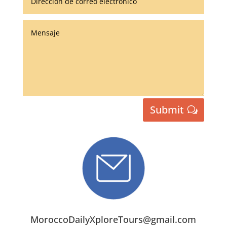
Submit
MoroccoDailyXploreTours@gmail.com