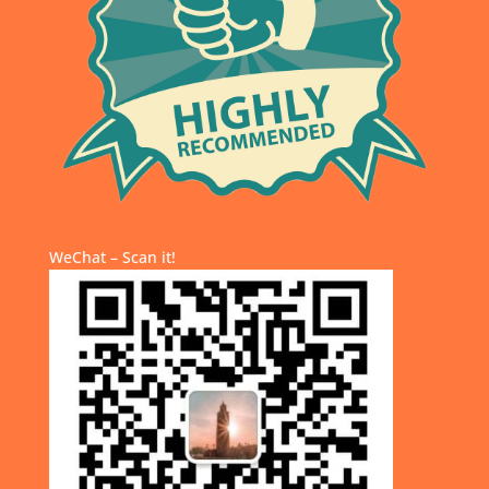
WeChat – Scan it!