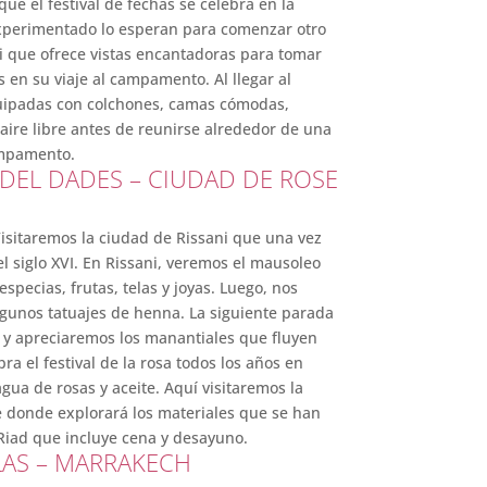
que el festival de fechas se celebra en la
experimentado lo esperan para comenzar otro
i que ofrece vistas encantadoras para tomar
 en su viaje al campamento. Al llegar al
quipadas con colchones, camas cómodas,
 aire libre antes de reunirse alrededor de una
ampamento.
 DEL DADES – CIUDAD DE ROSE
Visitaremos la ciudad de Rissani que una vez
l siglo XVI. En Rissani, veremos el mausoleo
pecias, frutas, telas y joyas. Luego, nos
gunos tatuajes de henna. La siguiente parada
 y apreciaremos los manantiales que fluyen
ra el festival de la rosa todos los años en
a de rosas y aceite. Aquí visitaremos la
e donde explorará los materiales que se han
 Riad que incluye cena y desayuno.
LAS – MARRAKECH