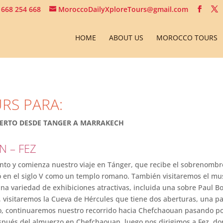
 668 254 668
MoroccoDailyXploreTours@gmail.com
HOME
ABOUT US
MOROCCO TOURS
URS PARA:
SIERTO DESDE TANGER A MARRAKECH
N – FEZ
nto y comienza nuestro viaje en Tánger, que recibe el sobrenombre
ó en el siglo V como un templo romano. También visitaremos el mu
na variedad de exhibiciones atractivas, incluida una sobre Paul 
isitaremos la Cueva de Hércules que tiene dos aberturas, una para
o, continuaremos nuestro recorrido hacia Chefchaouan pasando po
. Después del almuerzo en Chefchaouan, luego nos dirigimos a Fez,