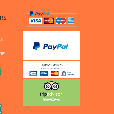
RS
68
s@gm