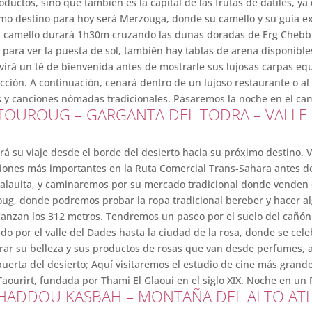
oductos, sino que también es la capital de las frutas de dátiles, ya 
timo destino para hoy será Merzouga, donde su camello y su guía 
 en camello durará 1h30m cruzando las dunas doradas de Erg Chebb
 para ver la puesta de sol, también hay tablas de arena disponibles
irá un té de bienvenida antes de mostrarle sus lujosas carpas e
acción. A continuación, cenará dentro de un lujoso restaurante o al
s y canciones nómadas tradicionales. Pasaremos la noche en el c
– TOUROUG – GARGANTA DEL TODRA – VALLE
rá su viaje desde el borde del desierto hacia su próximo destino. 
ciones más importantes en la Ruta Comercial Trans-Sahara antes de
a alauita, y caminaremos por su mercado tradicional donde venden es
oug, donde podremos probar la ropa tradicional bereber y hacer al
lcanzan los 312 metros. Tendremos un paseo por el suelo del cañón
o por el valle del Dades hasta la ciudad de la rosa, donde se celeb
r su belleza y sus productos de rosas que van desde perfumes, agu
erta del desierto; Aquí visitaremos el estudio de cine más grand
 Taourirt, fundada por Thami El Glaoui en el siglo XIX. Noche en un
N HADDOU KASBAH – MONTAÑA DEL ALTO AT