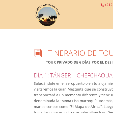
+212
ITINERARIO DE TO
i
TOUR PRIVADO DE 6 DÍAS POR EL DE
DÍA 1: TÁNGER – CHEFCHAOUA
Saludándote en el aeropuerto o en tu alojamie
visitaremos la Gran Mezquita que se construy
transportará a un momento diferente y tiene u
denominada la “Mona Lisa marroquí”. Además, v
mar se conoce como “El Mapa de África”. Lueg
trigo, los olivares y otros árboles silvestres