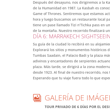
Después del desayuno, nos dirigiremos a la K
de la Humanidad en 1987. La Kasbah es conoci
Game of Thrones. Sentiremos que estamos actu
hora y luego buscamos un restaurante local pa
tiene un pase llamado Tizi n’Tichka pass en u
de la montaña. Nuestro recorrido finalizará u
DÍA 6: MARRAKECH SIGHTSEEI
Su guía de la ciudad lo recibirá en su alojami
Explorará los sitios y monumentos históricos de
Tumbas Saadain, el Palacio Badi y la plaza má
adivinos y encantadores de serpientes actuand
plaza. Más tarde, se dirigirá a la zona moderna
desde 1923. Al final de nuestro recorrido, nos
Esperando que tu viaje fuera todo lo que esp
GALERÍA DE IMÁGE

TOUR PRIVADO DE 6 DÍAS POR EL DE