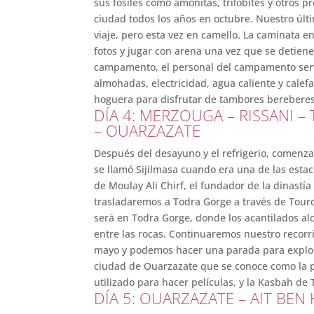
sus fósiles como amonitas, trilobites y otros pr
ciudad todos los años en octubre. Nuestro úl
viaje, pero esta vez en camello. La caminata
fotos y jugar con arena una vez que se detiene
campamento, el personal del campamento serv
almohadas, electricidad, agua caliente y calef
hoguera para disfrutar de tambores berebere
DÍA 4: MERZOUGA – RISSANI 
– OUARZAZATE
Después del desayuno y el refrigerio, comenza
se llamó Sijilmasa cuando era una de las esta
de Moulay Ali Chirf, el fundador de la dinastí
trasladaremos a Todra Gorge a través de Tour
será en Todra Gorge, donde los acantilados a
entre las rocas. Continuaremos nuestro recorrid
mayo y podemos hacer una parada para explora
ciudad de Ouarzazate que se conoce como la pu
utilizado para hacer películas, y la Kasbah de
DÍA 5: OUARZAZATE – AIT BE