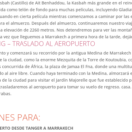
asbah (Castillo) de Ait Benhaddou, la Kasbah más grande en el re
da como telón de fondo para muchas películas, incluyendo Gladiat
ando en cierta película mientras comenzamos a caminar por las e
ra el almuerzo. Después del almuerzo, continuaremos nuestro viaje
na elevación de 2260 metros. Nos detendremos para ver las montaña
na vez que lleguemos a Marrakech a primera hora de la tarde, deján
NG – TRASLADO AL AEROPUERTO
ento y comenzará su recorrido por la antigua Medina de Marrakech 
 la ciudad, como la enorme Mezquita de la Torre de Koutoubia, const
s concurrida de África, la plaza de Jamaa El Fna, donde una multi
o al aire libre. Cuando haya terminado con la Medina, almorzará en
 de la ciudad para visitar el Jardín Majorelle que fue establecido 
 trasladaremos al aeropuerto para tomar su vuelo de regreso. casa. 
erabas.
NES PARA:
SIERTO DESDE TANGER A MARRAKECH